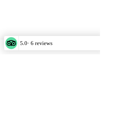
Vinum Cordes
Weinhandlung & Vinothek
Adresse & Öffnungszeiten
Schiffbrücke 9
23730, Neustadt in Holstein
​Dienstag und Freitag
Dienstag & Freitag 11-14 Uhr
Dienstag bis Samstag ab17:00
(Küche schließt um 20Uhr)
E-Mail
vinum.cordes@gmail.com
Telefon
+49 (0)160 852 6157