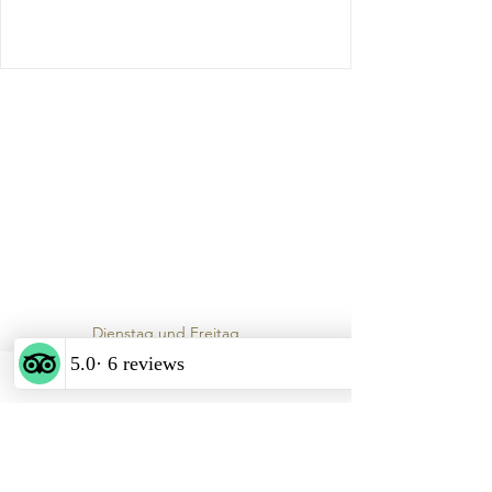
Vinum Cordes
Weinhandlung & Vinothek
Adresse & Öffnungszeiten
Schiffbrücke 9
23730, Neustadt in Holstein
​Dienstag und Freitag
Dienstag & Freitag 11-14 Uhr
Dienstag bis Samstag ab17:00
(Küche schließt um 20Uhr)
E-Mail