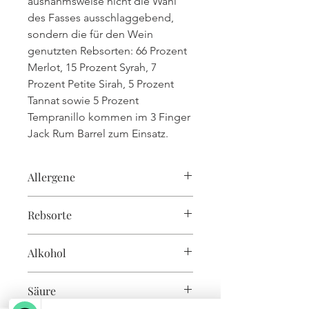
ausnahmsweise nicht die Wahl
des Fasses ausschlaggebend,
sondern die für den Wein
genutzten Rebsorten: 66 Prozent
Merlot, 15 Prozent Syrah, 7
Prozent Petite Sirah, 5 Prozent
Tannat sowie 5 Prozent
Tempranillo kommen im 3 Finger
Jack Rum Barrel zum Einsatz.
Allergene
enthält Sulfite
Rebsorte
66 Prozent Merlot, 15 Prozent Syrah, 7
Alkohol
Prozent Petite Sirah, 5 Prozent
Tannat, 5 Prozent Tempranillo
14,5%
Säure