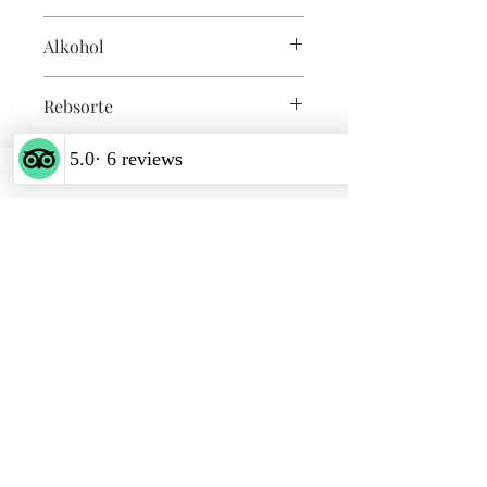
enthält Sulfite
Alkohol
12%
Rebsorte
Chardonnay
Vinum Cordes
Weinhandlung & Vinothek
Adresse & Öffnungszeiten
Schiffbrücke 9
23730, Neustadt in Holstein
​Dienstag und Freitag
Dienstag & Freitag 11-14 Uhr
Dienstag bis Samstag ab17:00