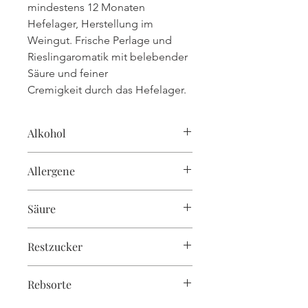
mindestens 12 Monaten
Hefelager, Herstellung im
Weingut. Frische Perlage und
Rieslingaromatik mit belebender
Säure und feiner
Cremigkeit durch das Hefelager.
Alkohol
12%
Allergene
enthält Sulfite
Säure
7,5g/l
Restzucker
4g/l
Rebsorte