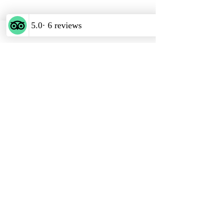
Riesling
Vinum Cordes
Weinhandlung & Vinothek
Adresse & Öffnungszeiten
Schiffbrücke 9
23730, Neustadt in Holstein
​Dienstag und Freitag
Dienstag & Freitag 11-14 Uhr
Dienstag bis Samstag ab17:00
(Küche schließt um 20Uhr)
E-Mail
vinum.cordes@gmail.com