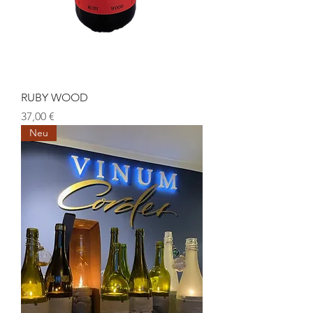
RUBY WOOD
Preis
37,00 €
Neu