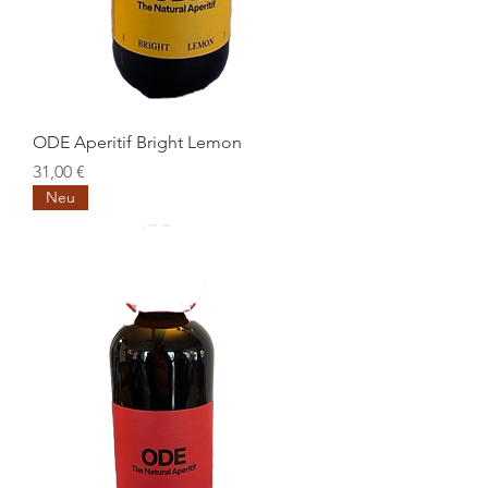
ODE Aperitif Bright Lemon
Preis
31,00 €
Neu