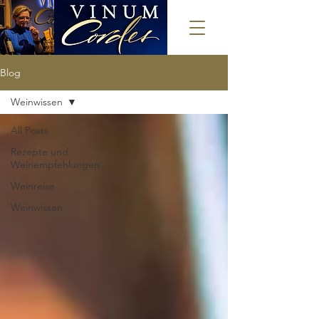
Blog
Weinwissen
All Posts
Rezepte und
Weinempfehlungen
Weinreise
Weinwissen